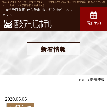
気ままな女子ひとり旅～朝食付プラン～ ☆宿泊プランのご案内☆ | 新着情報 | 西条アーバンホ
テル【公式】JR伊予西条駅より徒歩1分
｢JR伊予西条駅｣から徒歩1分の
好立地ビジネス
ホテル
宿泊予約
新着情報
新着情報
TOP
2020.06.06
お知らせ