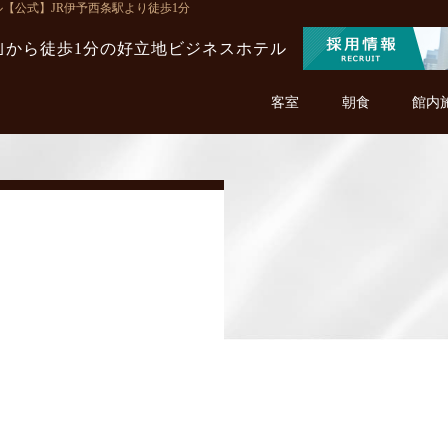
ンホテル【公式】JR伊予西条駅より徒歩1分
駅｣から徒歩1分の
好立地ビジネスホテル
客室
朝食
館内