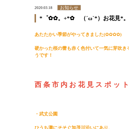
お知らせ
2020.03.18
*゜✿✿。+*✿ （´ω`*）お花見*。゜
あたたかい季節がやってきました(
✿✿✿✿
)
硬かった桜の蕾も赤く色付いて一気に芽吹き
うです！
西 条 市 内 お 花 見 ス ポ ッ 
・武丈公園
ひうち灘にそそぐ加茂川沿いにあり、