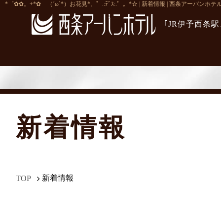
*゜✿✿。+*✿ （´ω`*）お花見*。゜.:ﾃﾞｽ:.゜。*☆ | 新着情報 | 西条アーバ
｢JR伊予西条
新着情報
新着情報
TOP