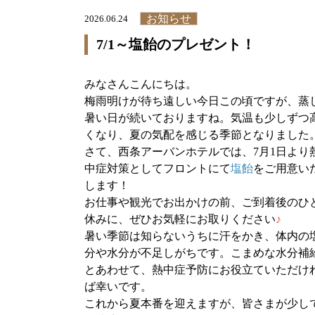
お知らせ
2026.06.24
7/1～塩飴のプレゼント！
みなさんこんにちは。
梅雨明けが待ち遠しい今日この頃ですが、蒸
暑い日が続いておりますね。気温も少しずつ
くなり、夏の気配を感じる季節となりました
さて、西条アーバンホテルでは、7月1日より
中症対策としてフロントにて
塩飴
をご用意い
します！
お仕事や観光でお出かけの前、ご到着後のひ
休みに、ぜひお気軽にお取りください
♪
暑い季節は知らないうちに汗をかき、体内の
分や水分が不足しがちです。こまめな水分補
とあわせて、熱中症予防にお役立ていただけ
ば幸いです。
これから夏本番を迎えますが、皆さまが少し