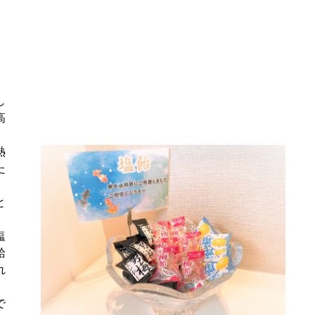
し
高
。
熱
た
と
塩
給
れ
で