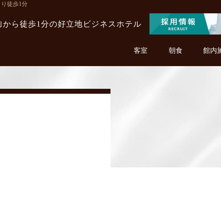
より徒歩1分
駅｣から徒歩1分の
好立地ビジネスホテル
客室
朝食
館内