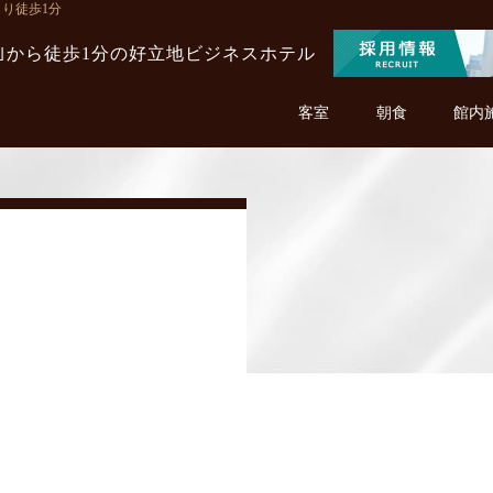
より徒歩1分
駅｣から徒歩1分の
好立地ビジネスホテル
客室
朝食
館内