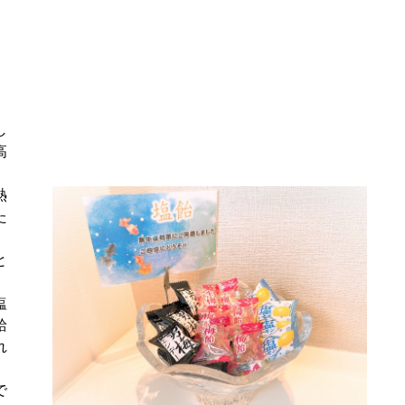
し
高
。
熱
た
と
塩
給
れ
で