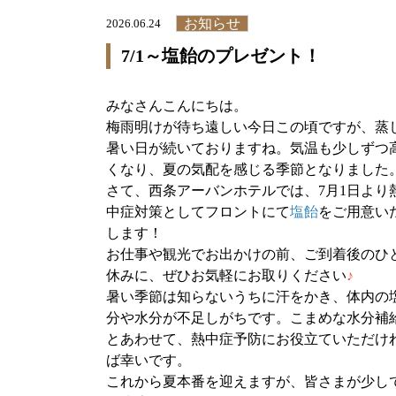
お知らせ
2026.06.24
7/1～塩飴のプレゼント！
みなさんこんにちは。
梅雨明けが待ち遠しい今日この頃ですが、蒸
暑い日が続いておりますね。気温も少しずつ
くなり、夏の気配を感じる季節となりました
さて、西条アーバンホテルでは、7月1日より
中症対策としてフロントにて
塩飴
をご用意い
します！
お仕事や観光でお出かけの前、ご到着後のひ
休みに、ぜひお気軽にお取りください
♪
暑い季節は知らないうちに汗をかき、体内の
分や水分が不足しがちです。こまめな水分補
とあわせて、熱中症予防にお役立ていただけ
ば幸いです。
これから夏本番を迎えますが、皆さまが少し