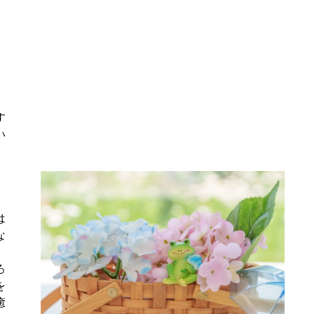
。
す
い
、
は
な
ろ
を
癒