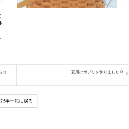
だ
く
体
し
らせ
夏用のポプリを飾りました🌻
記事一覧に戻る