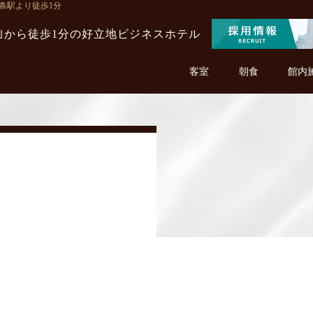
西条駅より徒歩1分
駅｣から徒歩1分の
好立地ビジネスホテル
客室
朝食
館内