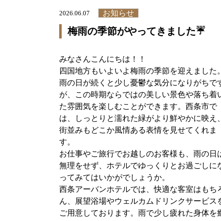
お知らせ
2026.06.07
梅雨の季節がやってきました☔
みなさんこんにちは！！
四国地方もいよいよ梅雨の季節を迎えました
雨の日が続くと少し憂鬱な気分になりがちで
が、この時期ならではの美しい景色や落ち着
た雰囲気を楽しむことができます。西条市で
は、しっとりと濡れた緑がより鮮やかに映え
街並みもどこか風情ある表情を見せてくれま
す。
お仕事やご旅行でお越しのお客様も、雨の日
無理をせず、ホテルでゆっくりとお過ごしに
ってみてはいかがでしょうか。
西条アーバンホテルでは、快適な客室はもち
ん、展望浴場やウェルカムドリンクサービス
ご用意しております。雨で少し疲れた身体を