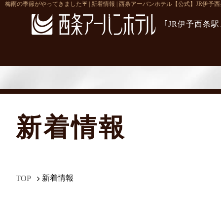
梅雨の季節がやってきました☔ | 新着情報 | 西条アーバンホテル【公式】JR伊予
｢JR伊予西条
新着情報
新着情報
TOP