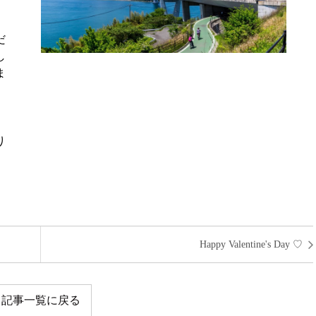
だ
し
ま
り
Happy Valentine's Day ♡
記事一覧に戻る