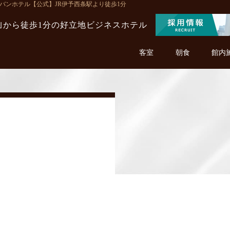
西条アーバンホテル【公式】JR伊予西条駅より徒歩1分
駅｣から徒歩1分の
好立地ビジネスホテル
客室
朝食
館内