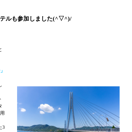
ホテルも参加しました(^▽^)/
と
r」
し
ト
タ
運用
た3