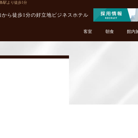
予西条駅より徒歩1分
駅｣から徒歩1分の
好立地ビジネスホテル
客室
朝食
館内