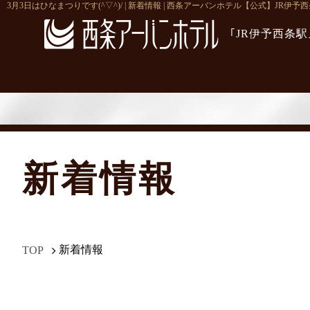
3月3日はひなまつりです(^▽^)/ | 新着情報 | 西条アーバンホテル【公式】JR伊
｢JR伊予西条
新着情報
新着情報
TOP