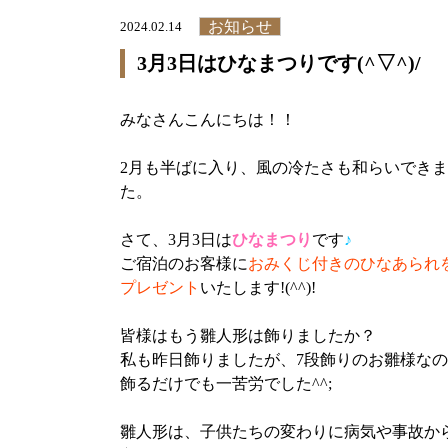
お知らせ
2024.02.14
3月3日はひなまつりです(^▽^)/
みなさんこんにちは！！
2月も半ばに入り、風の冷たさも和らいでき
た。
さて、3月3日は
ひなまつり
です
♪
ご宿泊のお客様に
おみくじ付きのひなあられ
プレゼント
いたします!(^^)!
皆様はもう雛人形は飾りましたか？
私も昨日飾りましたが、7段飾りのお雛様な
飾るだけでも一苦労でした^^;
雛人形は、子供たちの変わりに病気や事故か