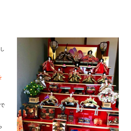
まし
を
ので
ら