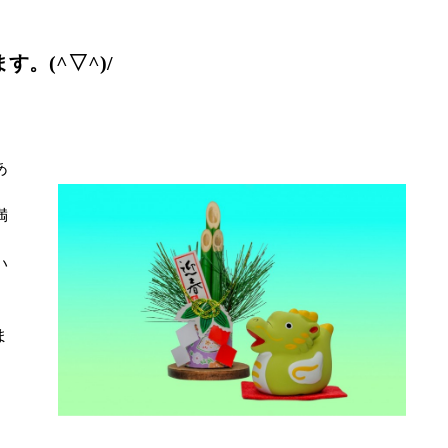
。(^▽^)/
あ
満
い
ま