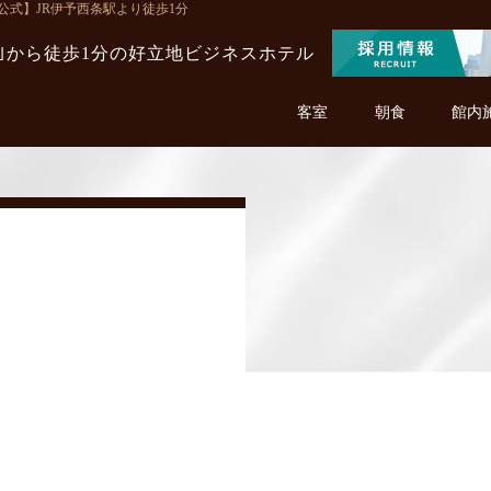
【公式】JR伊予西条駅より徒歩1分
駅｣から徒歩1分の
好立地ビジネスホテル
客室
朝食
館内