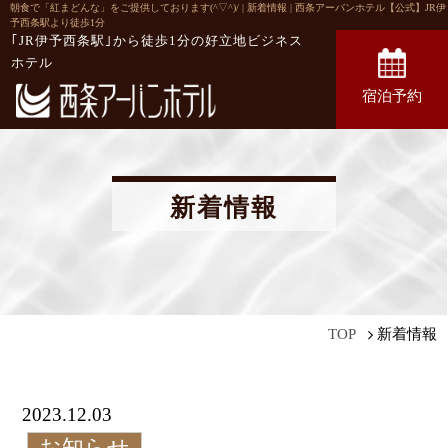
朝食で「紅まどんな」をご提供しております(^▽^)/ | 新着情報 | 西条アーバンホテル【公式】JR伊
予西条駅より徒歩1分
｢JR伊予西条駅｣から徒歩1分の
好立地ビジネス
ホテル
宿泊予約
新着情報
新着情報
TOP
2023.12.03
お知らせ