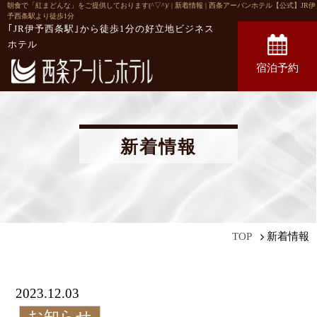
朝食で「紅まどんな」をご提供しております(^▽^)/ | 新着情報 | 西条アーバンホテル【公式】JR伊
予西条駅より徒歩1分
｢JR伊予西条駅｣から徒歩1分の
好立地ビジネス
ホテル
宿泊予約
新着情報
新着情報
TOP
2023.12.03
お知らせ